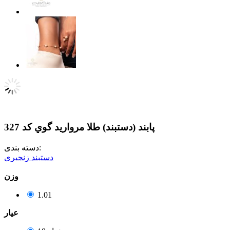
پابند (دستبند) طلا مرواريد گوي کد 327
دسته بندی:
دستبند زنجیری
وزن
1.01
عيار