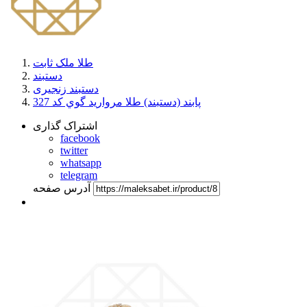
طلا ملک ثابت
دستبند
دستبند زنجیری
پابند (دستبند) طلا مرواريد گوي کد 327
اشتراک گذاری
facebook
twitter
whatsapp
telegram
آدرس صفحه