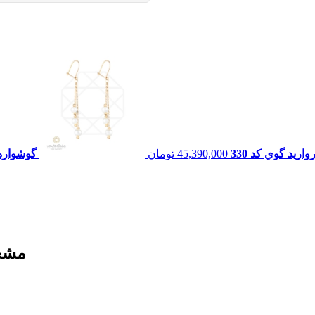
اريد گوي کد 330
45,390,000
تومان
گوشواره ط
مشخ