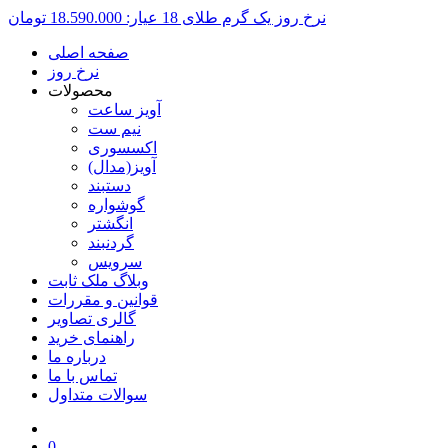
نرخ روز یک گرم طلای 18 عیار:
18.590.000 تومان
صفحه اصلی
نرخ روز
محصولات
آویز ساعت
نیم ست
اکسسوری
آویز(مدال)
دستبند
گوشواره
انگشتر
گردنبند
سرویس
وبلاگ ملک ثابت
قوانین و مقررات
گالری تصاویر
راهنمای خرید
درباره ما
تماس با ما
سوالات متداول
0