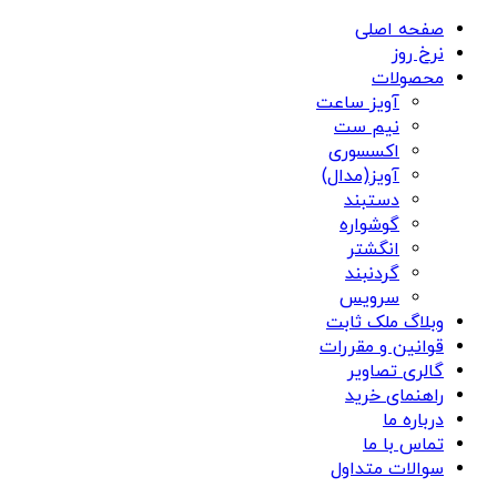
صفحه اصلی
نرخ روز
محصولات
آویز ساعت
نیم ست
اکسسوری
آویز(مدال)
دستبند
گوشواره
انگشتر
گردنبند
سرویس
وبلاگ ملک ثابت
قوانین و مقررات
گالری تصاویر
راهنمای خرید
درباره ما
تماس با ما
سوالات متداول