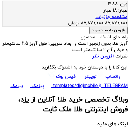
وزن:
3.88
عيار:
18 عیار
مشاهده جزئیات
87,870,000
87,870,000
تومان
افزودن به سبد خرید
راهنمای انتخاب محصول
آویز طلا بدون زنجیر است و ابعاد تقریبی: طول آویز 2.5 سانتیمتر
و عرض آن 2 سانتیمتر است.
نظرات
افزودن نظر
این کالا را با دوستان خود به اشتراک بگذارید
واتساپ
توییتر
فیس بوک
templates/digimobile.$_TELEGRAM
پیامک
پیامک
وبلاگ تخصصی خرید طلا آنلاین از یزد،
فروش اینترنتی طلا ملک ثابت
لینک های مفید