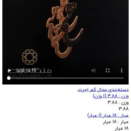
دسته‌بندی مدال کم اجرت
وزن : 3.88
(
1
وزن)
وزن :
3.88
3.88
عيار : 18 عیار
(
1
عيار)
عيار :
18 عیار
18 عیار