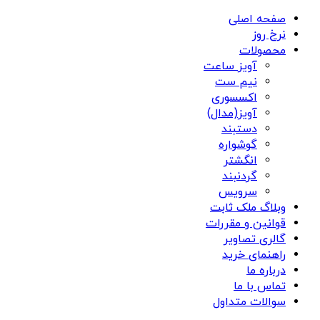
صفحه اصلی
نرخ روز
محصولات
آویز ساعت
نیم ست
اکسسوری
آویز(مدال)
دستبند
گوشواره
انگشتر
گردنبند
سرویس
وبلاگ ملک ثابت
قوانین و مقررات
گالری تصاویر
راهنمای خرید
درباره ما
تماس با ما
سوالات متداول