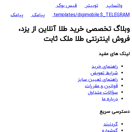
واتساپ
توییتر
فیس بوک
templates/digimobile.$_TELEGRAM
پیامک
پیامک
وبلاگ تخصصی خرید طلا آنلاین از یزد،
فروش اینترنتی طلا ملک ثابت
لینک های مفید
راهنمای خرید
شرایط تعویض
راهنمای تعیین سایز
قوانین و مقررات
سؤالات متداول
درباره ما
دسترسی سریع
گردنبند
گوشواره