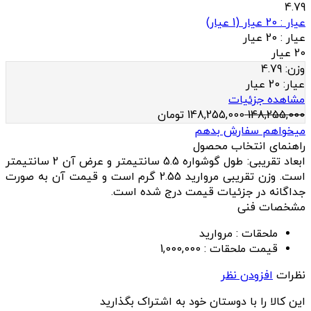
4.79
عيار : 20 عیار
(
1
عيار)
عيار :
20 عیار
20 عیار
وزن:
4.79
عيار:
20 عیار
مشاهده جزئیات
148,255,000
148,255,000
تومان
میخواهم سفارش بدهم
راهنمای انتخاب محصول
ابعاد تقریبی: طول گوشواره 5.5 سانتیمتر و عرض آن 2 سانتیمتر
است. وزن تقریبی مروارید 2.55 گرم است و قیمت آن به صورت
جداگانه در جزئیات قیمت درج شده است.
مشخصات فنی
ملحقات :
مرواريد
قیمت ملحقات :
1,000,000
نظرات
افزودن نظر
این کالا را با دوستان خود به اشتراک بگذارید