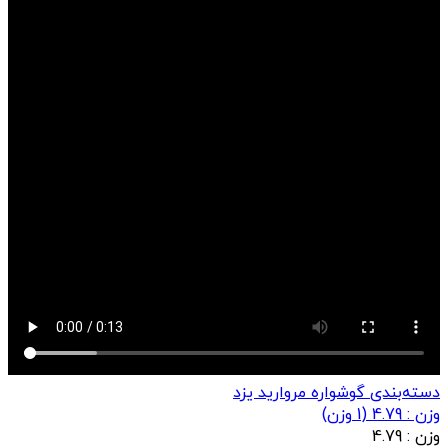
دسته‌بندی گوشواره مروارید یزد
وزن : 4.79
(
1
وزن)
وزن :
4.79