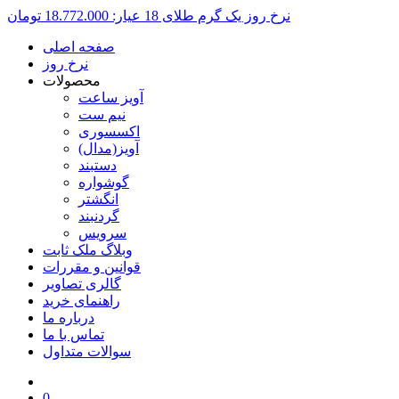
نرخ روز یک گرم طلای 18 عیار:
18.772.000 تومان
صفحه اصلی
نرخ روز
محصولات
آویز ساعت
نیم ست
اکسسوری
آویز(مدال)
دستبند
گوشواره
انگشتر
گردنبند
سرویس
وبلاگ ملک ثابت
قوانین و مقررات
گالری تصاویر
راهنمای خرید
درباره ما
تماس با ما
سوالات متداول
0