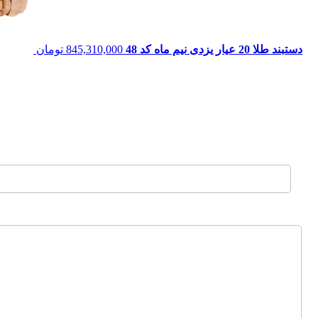
دستبند طلا 20 عیار یزدی نیم ماه کد 48
845,310,000
تومان