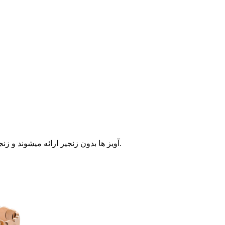
آویز ها بدون زنجیر ارائه میشوند و زنجیر طلا به صورت جداگانه از قیمت زنجیرهای وبسایت قابل انتخاب است. ابعاد تقریبی: طول آویز 5 سانتیمتر و عرض آن 1.7 سانتیمتر میباشد.