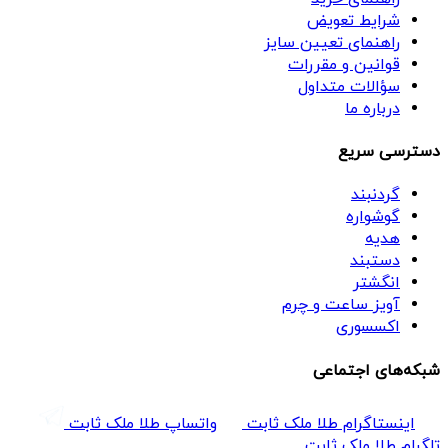
شرایط تعویض
راهنمای تعیین سایز
قوانین و مقررات
سؤالات متداول
درباره ما
دسترسی سریع
گردنبند
گوشواره
هدیه
دستبند
انگشتر
آویز ساعت و چرم
اکسسوری
شبکه‌های اجتماعی
اینستاگرام طلا ملک ثابت
واتساپ طلا ملک ثابت
تلگرام طلا ملک ثابت