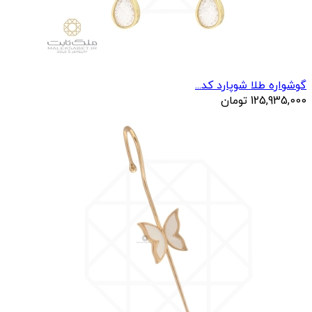
گوشواره طلا شوپارد کد...
125,935,000
تومان