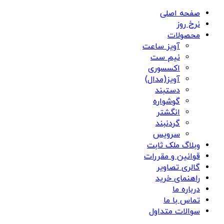
صفحه اصلی
نرخ روز
محصولات
آویز ساعت
نیم ست
اکسسوری
آویز(مدال)
دستبند
گوشواره
انگشتر
گردنبند
سرویس
وبلاگ ملک ثابت
قوانین و مقررات
گالری تصاویر
راهنمای خرید
درباره ما
تماس با ما
سوالات متداول