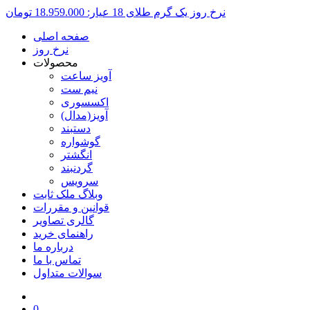
نرخ روز یک گرم طلای 18 عیار:
18.959.000 تومان
صفحه اصلی
نرخ روز
محصولات
آویز ساعت
نیم ست
اکسسوری
آویز(مدال)
دستبند
گوشواره
انگشتر
گردنبند
سرویس
وبلاگ ملک ثابت
قوانین و مقررات
گالری تصاویر
راهنمای خرید
درباره ما
تماس با ما
سوالات متداول
0