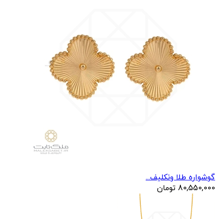
گوشواره طلا ونکلیف...
80,550,000
تومان