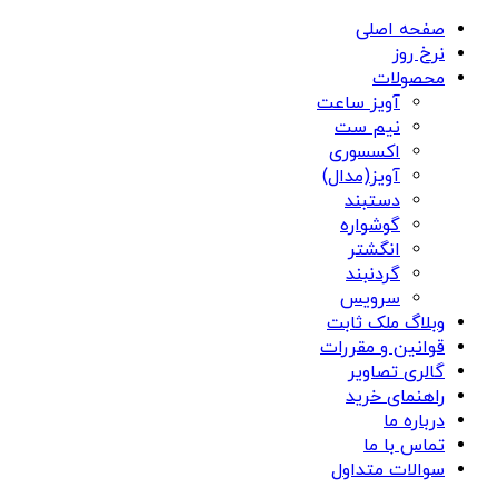
صفحه اصلی
نرخ روز
محصولات
آویز ساعت
نیم ست
اکسسوری
آویز(مدال)
دستبند
گوشواره
انگشتر
گردنبند
سرویس
وبلاگ ملک ثابت
قوانین و مقررات
گالری تصاویر
راهنمای خرید
درباره ما
تماس با ما
سوالات متداول