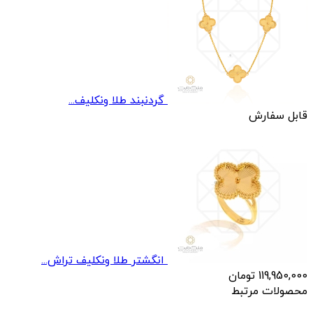
گردنبند طلا ونکلیف...
قابل سفارش
انگشتر طلا ونکلیف تراش...
119,950,000
تومان
محصولات مرتبط