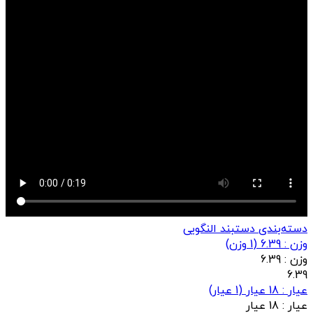
دسته‌بندی دستبند النگویی
وزن : 6.39
(
1
وزن)
وزن :
6.39
6.39
عيار : 18 عیار
(
1
عيار)
عيار :
18 عیار