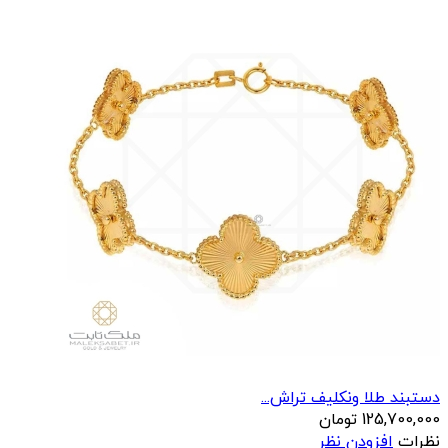
دستبند طلا ونکلیف تراش...
125,700,000
تومان
نظرات
افزودن نظر