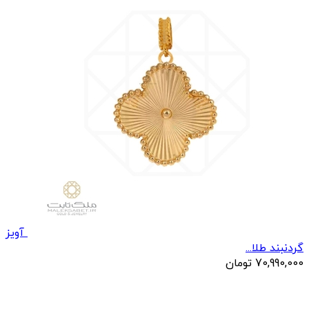
آویز
گردنبند طلا...
70,990,000
تومان