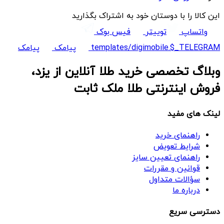
این کالا را با دوستان خود به اشتراک بگذارید
واتساپ
توییتر
فیس بوک
templates/digimobile.$_TELEGRAM
پیامک
پیامک
وبلاگ تخصصی خرید طلا آنلاین از یزد،
فروش اینترنتی طلا ملک ثابت
لینک های مفید
راهنمای خرید
شرایط تعویض
راهنمای تعیین سایز
قوانین و مقررات
سؤالات متداول
درباره ما
دسترسی سریع