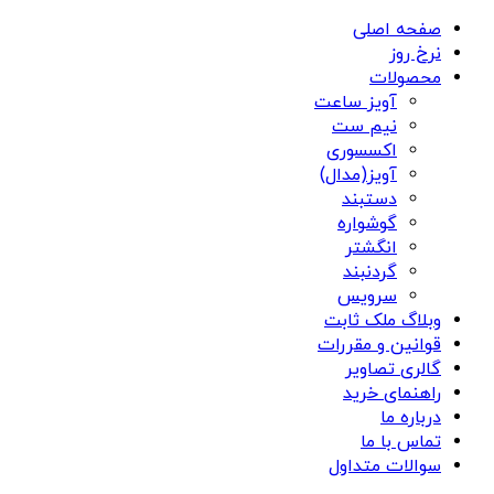
صفحه اصلی
نرخ روز
محصولات
آویز ساعت
نیم ست
اکسسوری
آویز(مدال)
دستبند
گوشواره
انگشتر
گردنبند
سرویس
وبلاگ ملک ثابت
قوانین و مقررات
گالری تصاویر
راهنمای خرید
درباره ما
تماس با ما
سوالات متداول