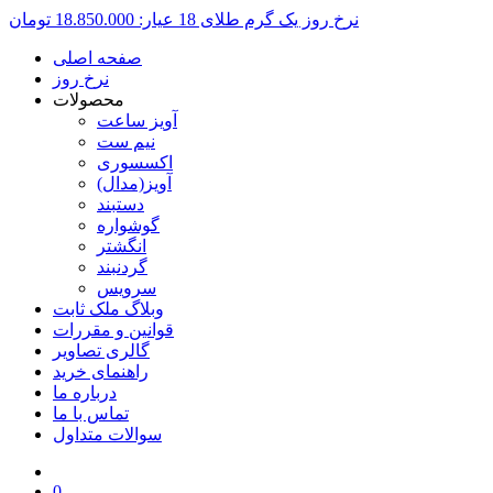
نرخ روز یک گرم طلای 18 عیار:
18.850.000 تومان
صفحه اصلی
نرخ روز
محصولات
آویز ساعت
نیم ست
اکسسوری
آویز(مدال)
دستبند
گوشواره
انگشتر
گردنبند
سرویس
وبلاگ ملک ثابت
قوانین و مقررات
گالری تصاویر
راهنمای خرید
درباره ما
تماس با ما
سوالات متداول
0