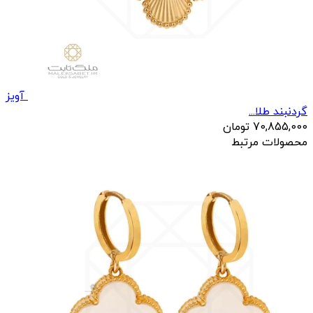
آویز
گردنبند طلا...
70,855,000
تومان
محصولات مرتبط