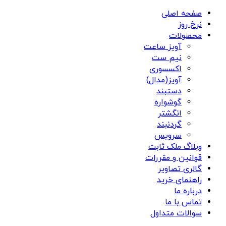
صفحه اصلی
نرخ روز
محصولات
آویز ساعت
نیم ست
اکسسوری
آویز(مدال)
دستبند
گوشواره
انگشتر
گردنبند
سرویس
وبلاگ ملک ثابت
قوانین و مقررات
گالری تصاویر
راهنمای خرید
درباره ما
تماس با ما
سوالات متداول