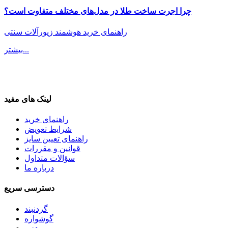
چرا اجرت ساخت طلا در مدل‌های مختلف متفاوت است؟
راهنمای خرید هوشمند زیورآلات سنتی
بیشتر...
لینک های مفید
راهنمای خرید
شرایط تعویض
راهنمای تعیین سایز
قوانین و مقررات
سؤالات متداول
درباره ما
دسترسی سریع
گردنبند
گوشواره