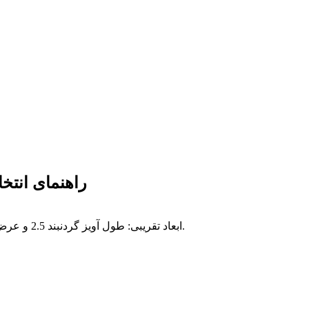
راهنمای انت
ابعاد تقریبی: طول آویز گردنبند 2.5 و عرض آن 1.2 سانتیمتر و طول گوشواره 1.4 و عرض آن 0.8 سانتیمتر است.