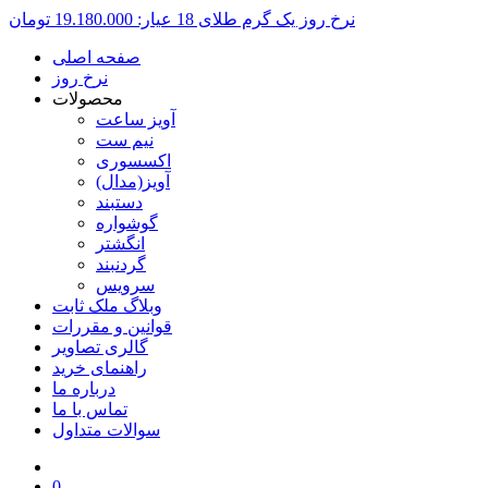
نرخ روز یک گرم طلای 18 عیار:
19.180.000 تومان
صفحه اصلی
نرخ روز
محصولات
آویز ساعت
نیم ست
اکسسوری
آویز(مدال)
دستبند
گوشواره
انگشتر
گردنبند
سرویس
وبلاگ ملک ثابت
قوانین و مقررات
گالری تصاویر
راهنمای خرید
درباره ما
تماس با ما
سوالات متداول
0