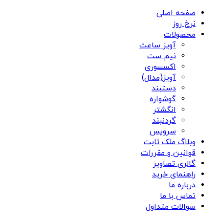
صفحه اصلی
نرخ روز
محصولات
آویز ساعت
نیم ست
اکسسوری
آویز(مدال)
دستبند
گوشواره
انگشتر
گردنبند
سرویس
وبلاگ ملک ثابت
قوانین و مقررات
گالری تصاویر
راهنمای خرید
درباره ما
تماس با ما
سوالات متداول