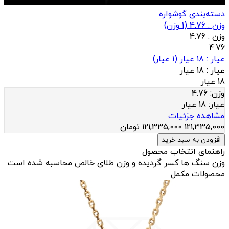
دسته‌بندی گوشواره
وزن : 4.76
(
1
وزن)
وزن :
4.76
4.76
عيار : 18 عیار
(
1
عيار)
عيار :
18 عیار
18 عیار
وزن:
4.76
عيار:
18 عیار
مشاهده جزئیات
121,335,000
121,335,000
تومان
افزودن به سبد خرید
راهنمای انتخاب محصول
وزن سنگ ها کسر گردیده و وزن طلای خالص محاسبه شده است.
محصولات مکمل