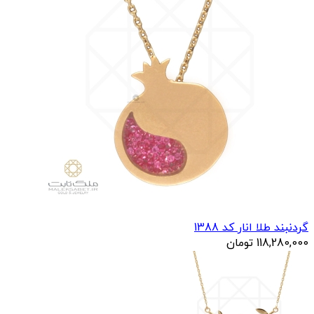
گردنبند طلا انار کد 1388
118,280,000
تومان