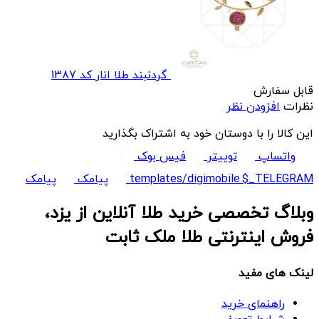
گردنبند طلا انار کد 1387
قابل سفارش
نظرات
افزودن نظر
این کالا را با دوستان خود به اشتراک بگذارید
واتساپ
توییتر
فیس بوک
templates/digimobile.$_TELEGRAM
پیامک
پیامک
وبلاگ تخصصی خرید طلا آنلاین از یزد،
فروش اینترنتی طلا ملک ثابت
لینک های مفید
راهنمای خرید