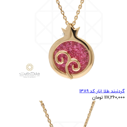
گردنبند طلا انار کد 1389
117,260,000
تومان