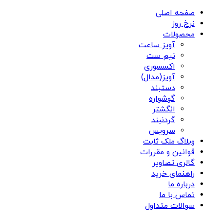
صفحه اصلی
نرخ روز
محصولات
آویز ساعت
نیم ست
اکسسوری
آویز(مدال)
دستبند
گوشواره
انگشتر
گردنبند
سرویس
وبلاگ ملک ثابت
قوانین و مقررات
گالری تصاویر
راهنمای خرید
درباره ما
تماس با ما
سوالات متداول