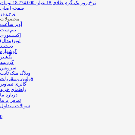
نرخ روز یک گرم طلای 18 عیار:
18.774.000 تومان
صفحه اصلی
نرخ روز
محصولات
آویز ساعت
نیم ست
اکسسوری
آویز(مدال)
دستبند
گوشواره
انگشتر
گردنبند
سرویس
وبلاگ ملک ثابت
قوانین و مقررات
گالری تصاویر
راهنمای خرید
درباره ما
تماس با ما
سوالات متداول
0