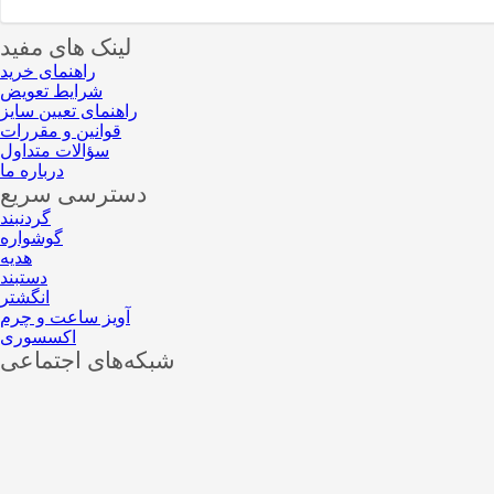
لینک های مفید
راهنمای خرید
شرایط تعویض
راهنمای تعیین سایز
قوانین و مقررات
سؤالات متداول
درباره ما
دسترسی سریع
گردنبند
گوشواره
هدیه
دستبند
انگشتر
آویز ساعت و چرم
اکسسوری
شبکه‌های اجتماعی