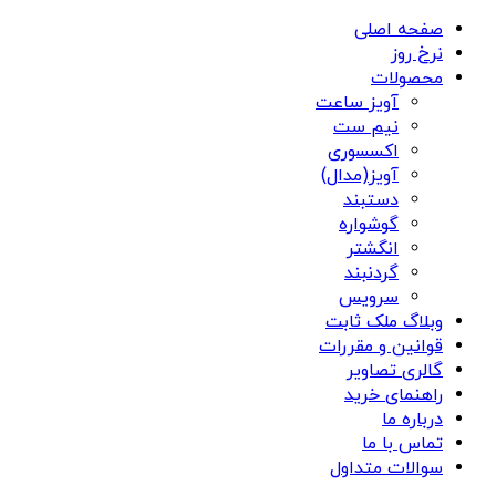
صفحه اصلی
نرخ روز
محصولات
آویز ساعت
نیم ست
اکسسوری
آویز(مدال)
دستبند
گوشواره
انگشتر
گردنبند
سرویس
وبلاگ ملک ثابت
قوانین و مقررات
گالری تصاویر
راهنمای خرید
درباره ما
تماس با ما
سوالات متداول