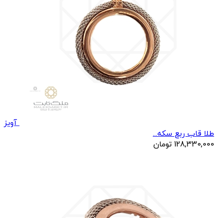
آویز
طلا قاب ربع سکه...
128,330,000
تومان