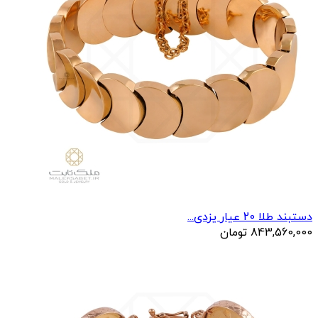
دستبند طلا 20 عیار یزدی...
843,560,000
تومان