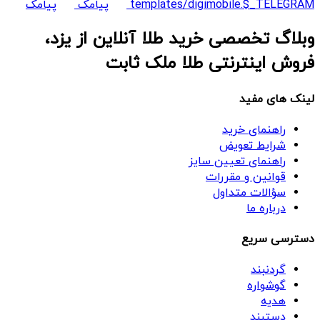
templates/digimobile.$_TELEGRAM
پیامک
پیامک
وبلاگ تخصصی خرید طلا آنلاین از یزد،
فروش اینترنتی طلا ملک ثابت
لینک های مفید
راهنمای خرید
شرایط تعویض
راهنمای تعیین سایز
قوانین و مقررات
سؤالات متداول
درباره ما
دسترسی سریع
گردنبند
گوشواره
هدیه
دستبند